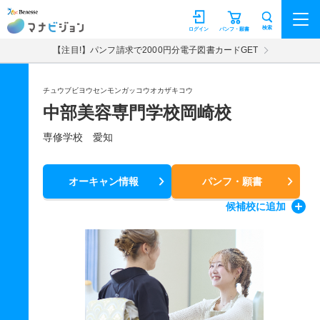
マナビジョン
検索
ログイン
パンフ・願書
【注目!】パンフ請求で2000円分電子図書カードGET
チュウブビヨウセンモンガッコウオカザキコウ
中部美容専門学校岡崎校
専修学校 愛知
オーキャン情報
パンフ・願書
候補校
に追加