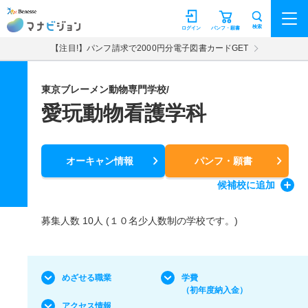
マナビジョン
検索
ログイン
パンフ・願書
【注目!】パンフ請求で2000円分電子図書カードGET
東京ブレーメン動物専門学校/
愛玩動物看護学科
オーキャン情報
パンフ・願書
候補校
に追加
募集人数 10人 (１０名少人数制の学校です。)
めざせる職業
学費
（初年度納入金）
アクセス情報