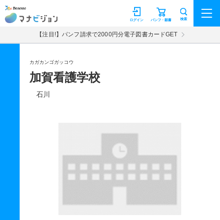
マナビジョン
検索
ログイン
パンフ・願書
【注目!】パンフ請求で2000円分電子図書カードGET
カガカンゴガッコウ
加賀看護学校
石川