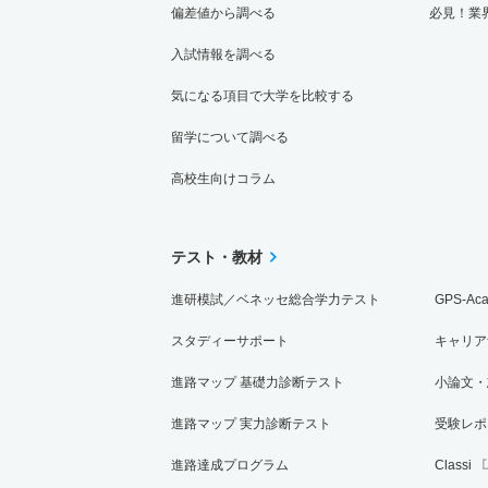
偏差値から調べる
必見！業
入試情報を調べる
気になる項目で大学を比較する
留学について調べる
高校生向けコラム
テスト・教材
進研模試／ベネッセ総合学力テスト
GPS-Ac
スタディーサポート
キャリア
進路マップ 基礎力診断テスト
小論文・
進路マップ 実力診断テスト
受験レポ
進路達成プログラム
Classi