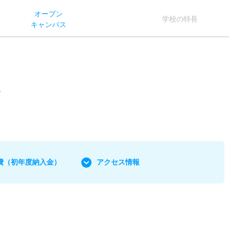
オー
プン
学校
の
特長
キャン
パス
費
（初年度納入金）
アクセス情報