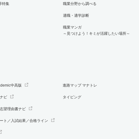
界特集
職業分野から調べる
適職・適学診断
職業マンガ
～見つけよう！キミが活躍したい場所～
ademic中高版
進路マップ マナトレ
ナビ
タイピング
志望理由書ナビ
ート／入試結果／合格ライン