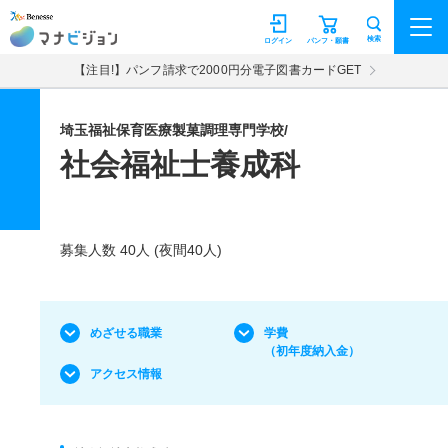
マナビジョン
検索
ログイン
パンフ・願書
【注目!】パンフ請求で2000円分電子図書カードGET
埼玉福祉保育医療製菓調理専門学校/
社会福祉士養成科
募集人数 40人 (夜間40人)
めざせる職業
学費
（初年度納入金）
アクセス情報