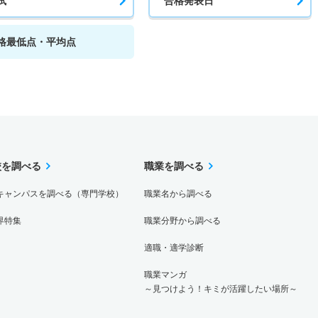
試
合格発表日
格最低点・平均点
校を調べる
職業を調べる
キャンパスを調べる（専門学校）
職業名から調べる
界特集
職業分野から調べる
適職・適学診断
職業マンガ
～見つけよう！キミが活躍したい場所～