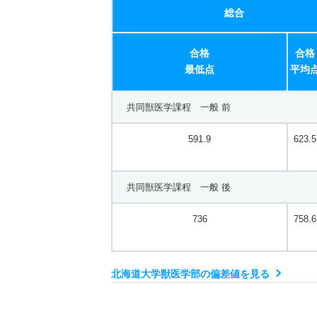
総合
合格
合格
最低点
平均
共同獣医学課程 一般 前
591.9
623.5
共同獣医学課程 一般 後
736
758.6
北海道大学獣医学部の偏差値を見る