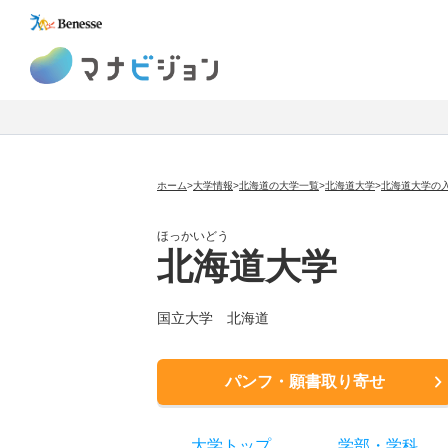
マナビジョン
ホーム
>
大学情報
>
北海道の大学一覧
>
北海道大学
>
北海道大学の
ほっかいどう
北海道大学
国立大学
北海道
パンフ・願書取り寄せ
大学トップ
学部
・
学科