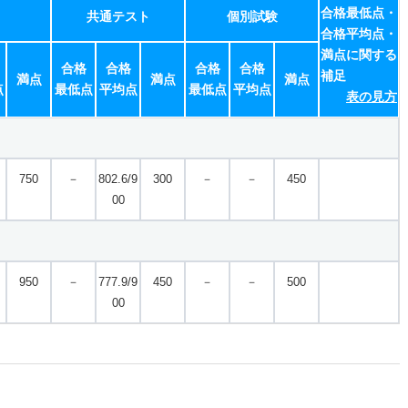
合格最低点・
共通テスト
個別試験
合格平均点・
満点に関する
合格
合格
合格
合格
補足
満点
満点
満点
点
最低点
平均点
最低点
平均点
表の見方
750
－
802.6/9
300
－
－
450
00
950
－
777.9/9
450
－
－
500
00