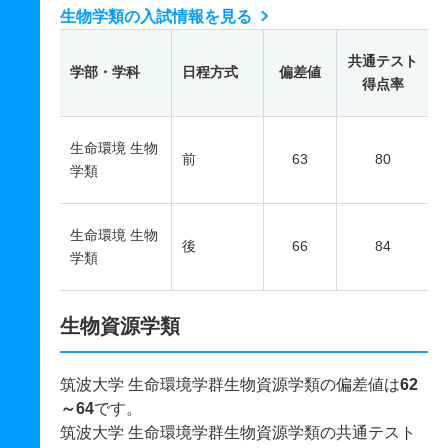
生物学類の入試情報を見る
共通テスト
学部・学科
日程方式
偏差値
得点率
生命環境 生物
前
63
80
学類
生命環境 生物
後
66
84
学類
生物資源学類
筑波大学 生命環境学群生物資源学類の偏差値は
62
～64
です。
筑波大学 生命環境学群生物資源学類の共通テスト