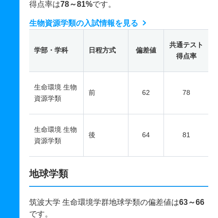
得点率は
78～81%
です。
生物資源学類の入試情報を見る
共通テスト
学部・学科
日程方式
偏差値
得点率
生命環境 生物
前
62
78
資源学類
生命環境 生物
後
64
81
資源学類
地球学類
筑波大学 生命環境学群地球学類の偏差値は
63～66
です。