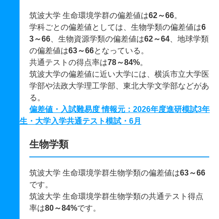
筑波大学 生命環境学群の偏差値は
62～66
。
学科ごとの偏差値としては、生物学類の偏差値は
6
3～66
、生物資源学類の偏差値は
62～64
、地球学類
の偏差値は
63～66
となっている。
共通テストの得点率は
78～84%
。
筑波大学の偏差値に近い大学には、横浜市立大学医
学部や法政大学理工学部、東北大学文学部などがあ
る。
偏差値・入試難易度 情報元：2026年度進研模試3年
生・大学入学共通テスト模試・6月
生物学類
筑波大学 生命環境学群生物学類の偏差値は
63～66
です。
筑波大学 生命環境学群生物学類の共通テスト得点
率は
80～84%
です。