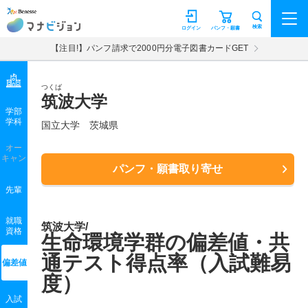
マナビジョン
検索
ログイン
パンフ・願書
【注目!】パンフ請求で2000円分電子図書カードGET
つくば
筑波大学
学部
学科
国立大学
茨城県
オー
キャン
パンフ・願書取り寄せ
先輩
就職
筑波大学/
資格
生命環境学群の偏差値・共
通テスト得点率（入試難易
偏差値
度）
入試