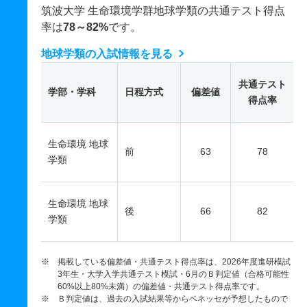
筑波大学 生命環境学群地球学類の共通テスト得点
率は
78～82%
です。
地球学類の入試情報を見る
共通テスト
学部・学科
日程方式
偏差値
得点率
生命環境 地球
前
63
78
学類
生命環境 地球
後
66
82
学類
※ 掲載している偏差値・共通テスト得点率は、2026年度進研模試
3年生・大学入学共通テスト模試・6月のＢ判定値（合格可能性
60%以上80%未満）の偏差値・共通テスト得点率です。
※ Ｂ判定値は、過去の入試結果等からベネッセが予想したもので