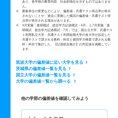
あり、各学校の教育内容、社会的地位を示すものではありませ
ん。
※ 募集単位の変更などにより、偏差値・共通テスト得点率が表示
されないことや、過去に実施した模試の偏差値・共通テスト得
点率が表示される場合があります。
※ 4月実施「進研模試 総合学力記述模試・4月」と7月実施「進
研模試 総合学力記述模試・7月」では、国公立大学、共通テス
ト利用私立大学、共通テスト利用短期大学の各大学が設定した
共通テストで課される教科・科目と個別学力検査で課される教
科・科目で集計した、【記述総合集計】の判定値を掲載してい
ます。
筑波大学の偏差値に近い大学を見る
茨城県の偏差値一覧を見る
国立大学の偏差値一覧を見る
大学の偏差値一覧から調べる
他の学部の偏差値を確認してみよう