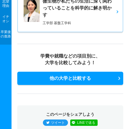
微生物が私たちの生活に深く関わ
志望
理由
っていることを科学的に解き明か
す
イチ
オシ
工学部 基盤工学科
卒業後
の進路
学費や就職などの項目別に、
大学を比較してみよう！
他の大学と比較する
このページをシェアしよう
ツイート
LINEで送る