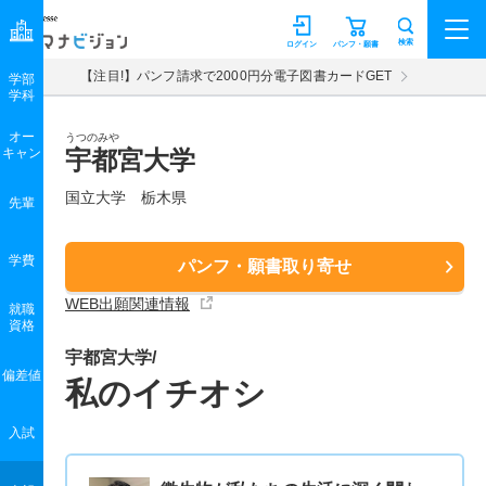
マナビジョン
検索
ログイン
パンフ・願書
【注目!】パンフ請求で2000円分電子図書カードGET
学部
学科
オー
うつのみや
キャン
宇都宮大学
国立大学 栃木県
先輩
学費
パンフ・願書取り寄せ
WEB出願関連情報
就職
資格
宇都宮大学/
偏差値
私のイチオシ
入試