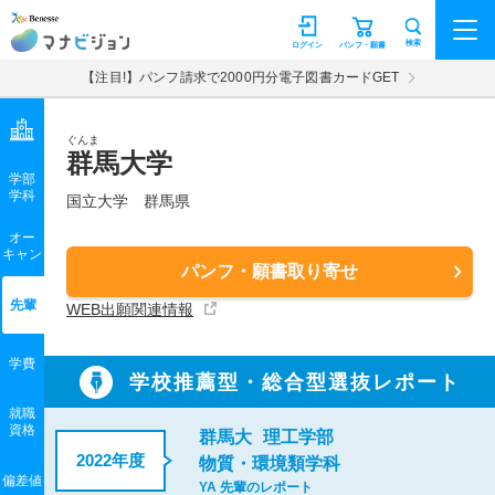
マナビジョン
検索
ログイン
パンフ・願書
【注目!】パンフ請求で2000円分電子図書カードGET
ぐんま
群馬大学
学部
学科
国立大学
群馬県
オー
キャン
パンフ・願書取り寄せ
先輩
WEB出願関連情報
学費
学校推薦型・総合型選抜レポート
就職
資格
群馬大
理工学部
2022年度
物質・環境類学科
偏差値
YA 先輩のレポート