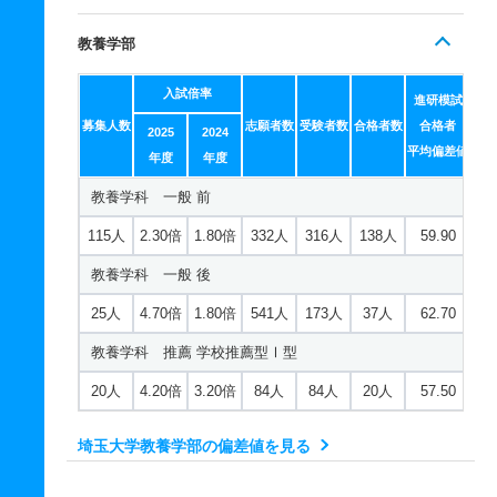
教養学部
入試倍率
進研模試
募集人数
志願者数
受験者数
合格者数
合格者
2025
2024
平均偏差値
年度
年度
教養学科 一般 前
115人
2.30倍
1.80倍
332人
316人
138人
59.90
教養学科 一般 後
25人
4.70倍
1.80倍
541人
173人
37人
62.70
教養学科 推薦 学校推薦型Ⅰ型
20人
4.20倍
3.20倍
84人
84人
20人
57.50
埼玉大学教養学部の偏差値を見る