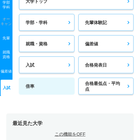
大学トップ
学部
学科
オー
学部・学科
先輩体験記
キャン
先輩
就職・資格
偏差値
就職
資格
入試
合格発表日
偏差値
合格最低点・平均
倍率
入試
点
最近見た大学
この機能をOFF