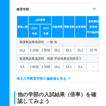
教育学部
入試倍率
進研模試
募集人数
志願者数
受験者数
合格者数
合格者
2025
2024
平均偏差値
年度
年度
養護教諭養成課程 一般 前
15人
2.20倍
2.90倍
39人
33人
15人
52.70
養護教諭養成課程 推薦 学校推薦全国枠共テ
5人
2.80倍
2.20倍
14人
14人
5人
－
埼玉大学教育学部の偏差値を見る
他の学部の入試結果（倍率）を確
認してみよう