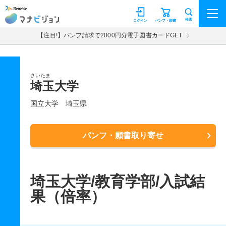
マナビジョン
検索
ログイン
パンフ・願書
【注目!】パンフ請求で2000円分電子図書カードGET
さいたま
埼玉大学
国立大学
埼玉県
パンフ・願書取り寄せ
埼玉大学/教育学部/入試結
果（倍率）