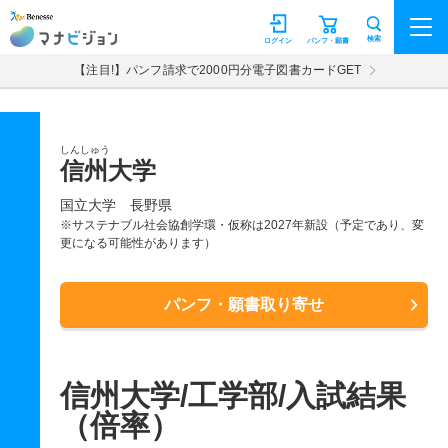
マナビジョン
検索
ログイン
パンフ・願書
【注目!】パンフ請求で2000円分電子図書カードGET
しんしゅう
信州大学
国立大学
長野県
※サステナブル社会協創学環・仮称は2027年新設（予定であり、変
更になる可能性があります）
パンフ・願書取り寄せ
信州大学/工学部/入試結果
（倍率）