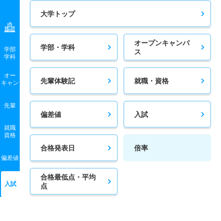
大学トップ
オープンキャンパ
学部・学科
学部
ス
学科
オー
先輩体験記
就職・資格
キャン
先輩
偏差値
入試
就職
資格
合格発表日
倍率
偏差値
合格最低点・平均
入試
点