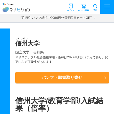
マナビジョン
検索
ログイン
パンフ・願書
【注目!】パンフ請求で2000円分電子図書カードGET
しんしゅう
信州大学
国立大学
長野県
※サステナブル社会協創学環・仮称は2027年新設（予定であり、変
更になる可能性があります）
パンフ・願書取り寄せ
信州大学/教育学部/入試結
果（倍率）