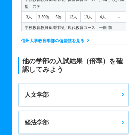
型Ⅱ共テ
3人
3.30倍
5倍
13人
13人
4人
－
学校教育教員養成課程／現代教育コース 一般 前
8人
1倍
4.60倍
14人
8人
8人
51.60
信州大学教育学部の偏差値を見る
学校教育教員養成課程／現代教育コース 推薦 学校推薦
型Ⅱ共テ
他の学部の入試結果（倍率）を確
13人
1.60倍
1.40倍
22人
22人
14人
－
認してみよう
学校教育教員養成課程／国語教育コース 一般 前
12人
0.80倍
2.30倍
15人
10人
12人
55.20
人文学部
学校教育教員養成課程／国語教育コース 推薦 学校推薦
型Ⅱ共テ
5人
1.60倍
2.30倍
8人
8人
5人
－
経法学部
学校教育教員養成課程／英語教育コース 一般 前