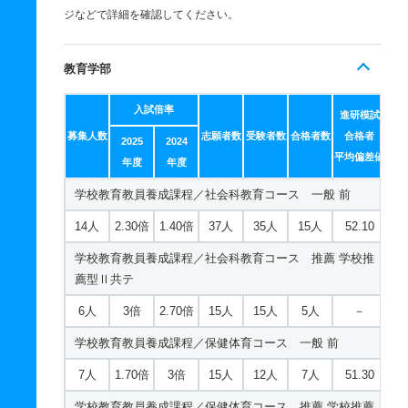
ジなどで詳細を確認してください。
教育学部
入試倍率
進研模試
募集人数
志願者数
受験者数
合格者数
合格者
2025
2024
平均偏差値
年度
年度
学校教育教員養成課程／社会科教育コース 一般 前
14人
2.30倍
1.40倍
37人
35人
15人
52.10
学校教育教員養成課程／社会科教育コース 推薦 学校推
薦型Ⅱ共テ
6人
3倍
2.70倍
15人
15人
5人
－
学校教育教員養成課程／保健体育コース 一般 前
7人
1.70倍
3倍
15人
12人
7人
51.30
学校教育教員養成課程／保健体育コース 推薦 学校推薦