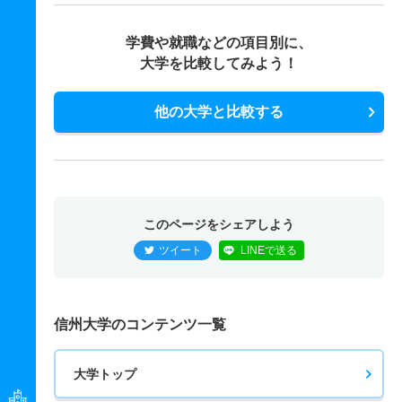
学校教育教員養成課程／図画工作・美術教育コース 一般
学費や就職などの項目別に、
後
大学を比較してみよう！
3人
2.50倍
1倍
28人
10人
4人
51.60
学校教育教員養成課程／図画工作・美術教育コース 推薦
他の大学と比較する
学校推薦型Ⅰ
3人
1.30倍
2倍
4人
4人
3人
－
学校教育教員養成課程／ものづくり・技術教育コース 一
般 前
このページをシェアしよう
6人
2.60倍
2.20倍
21人
18人
7人
44.20
ツイート
LINEで送る
学校教育教員養成課程／ものづくり・技術教育コース 一
般 後
信州大学のコンテンツ一覧
4人
2倍
2.20倍
30人
10人
5人
46.70
学校教育教員養成課程／家庭科教育コース 一般 前
大学トップ
11人
1.80倍
1.30倍
22人
20人
11人
51.30