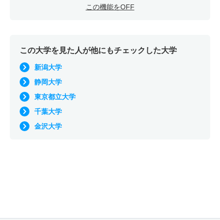
7人
3倍
1.60倍
22人
21人
7人
52.70
この機能をOFF
学校教育教員養成課程／心理支援教育コース 推薦 学校
推薦型Ⅱ共テ
2人
6倍
5倍
18人
18人
3人
－
この大学を見た人が他にもチェックした大学
新潟大学
静岡大学
東京都立大学
千葉大学
金沢大学