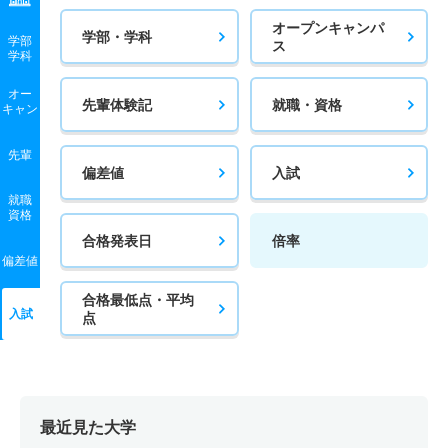
学校教育教員養成課程／家庭科教育コース 一般 後
オープンキャンパ
学部・学科
学部
ス
学科
3人
4.30倍
2倍
38人
13人
3人
52.60
学校教育教員養成課程／野外教育コース 一般 前
オー
先輩体験記
就職・資格
キャン
4人
1.50倍
2.20倍
6人
6人
4人
42
先輩
学校教育教員養成課程／野外教育コース 推薦 学校推薦
偏差値
入試
型Ⅱ共テ
就職
資格
4人
2倍
2.30倍
10人
10人
5人
－
合格発表日
倍率
学校教育教員養成課程／特別支援教育コース 一般 前
偏差値
10人
1.40倍
1.40倍
16人
14人
10人
51.10
合格最低点・平均
入試
点
学校教育教員養成課程／特別支援教育コース 推薦 学校
推薦型Ⅱ共テ
3人
1.70倍
3.80倍
5人
5人
3人
－
学校教育教員養成課程／心理支援教育コース 一般 前
最近見た大学