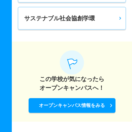
15人
1.90倍
3.50倍
35人
29人
15人
52.40
学校教育教員養成課程／理科教育コース 一般 後
サステナブル社会協創学環
6人
2倍
3.70倍
57人
14人
7人
56.70
学校教育教員養成課程／理科教育コース 推薦 学校推薦
型Ⅱ共テ
4人
1.60倍
2.50倍
8人
8人
5人
－
学校教育教員養成課程／音楽教育コース 一般 前
8人
1倍
1倍
11人
8人
8人
49.60
この学校が気になったら
学校教育教員養成課程／音楽教育コース 推薦 学校推薦
オープンキャンパスへ！
型Ⅱ共テ
3人
2.70倍
1.80倍
8人
8人
3人
－
オープンキャンパス情報をみる
学校教育教員養成課程／図画工作・美術教育コース 一般
前
6人
1.30倍
1.30倍
8人
8人
6人
43.90