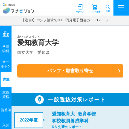
マナビジョン
検索
ログイン
パンフ・願書
【注目!】パンフ請求で2000円分電子図書カードGET
あいちきょういく
愛知教育大学
学部
学科
国立大学
愛知県
オー
キャン
パンフ・願書取り寄せ
先輩
就職
資格
一般選抜対策レポート
偏差値
愛知教育大
教育学部
2022年度
学校教員養成学科
入試
RA 先輩のレポート