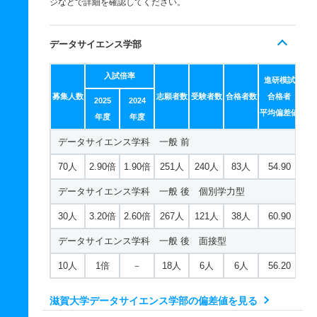
ジなどで詳細を確認してください。
データサイエンス学部
入試倍率
進研模試
募集人数
志願者数
受験者数
合格者数
合格者
2025
2024
平均偏差値
年度
年度
データサイエンス学科 一般 前
70人
2.90倍
1.90倍
251人
240人
83人
54.90
データサイエンス学科 一般 後 個別学力型
30人
3.20倍
2.60倍
267人
121人
38人
60.90
データサイエンス学科 一般 後 面接型
10人
1倍
－
18人
6人
6人
56.20
滋賀大学データサイエンス学部の偏差値を見る