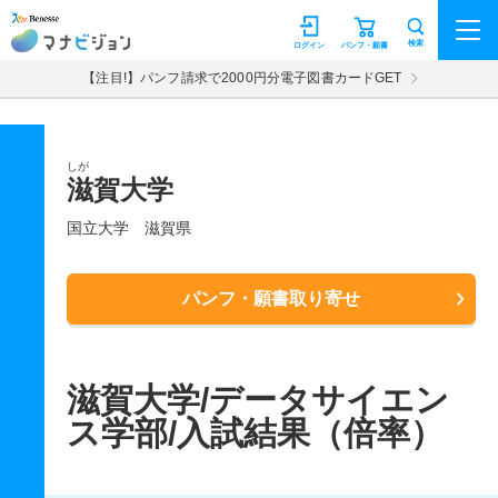
マナビジョン
検索
ログイン
パンフ・願書
【注目!】パンフ請求で2000円分電子図書カードGET
しが
滋賀大学
国立大学
滋賀県
パンフ・願書取り寄せ
滋賀大学/データサイエン
ス学部/入試結果（倍率）