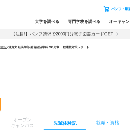
パンフ・願
大学を調べる
専門学校を調べる
オーキャン
【注目!】パンフ請求で2000円分電子図書カードGET
体験記
>
滋賀大 経済学部 総合経済学科 MG先輩 一般選抜対策レポート
オー
プン
就職
・
資格
先輩
体験記
キャン
パス