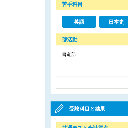
苦手科目
英語
日本史
部活動
書道部
受験科目と結果
共通テスト合計得点