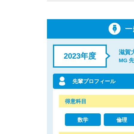
一
滋賀
2023年度
MG 
先輩プロフィール
得意科目
数学
倫理