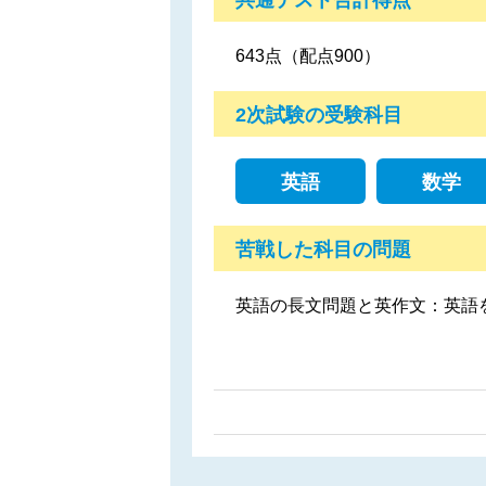
643点（配点900）
2次試験の受験科目
英語
数学
苦戦した科目の問題
英語の長文問題と英作文：英語