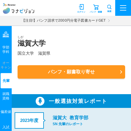
マナビジョン
検索
ログイン
パンフ・願書
【注目!】パンフ請求で2000円分電子図書カードGET
しが
滋賀大学
学部
学科
国立大学
滋賀県
オー
キャン
パンフ・願書取り寄せ
先輩
就職
資格
一般選抜対策レポート
偏差値
滋賀大
教育学部
2023年度
SN 先輩のレポート
入試