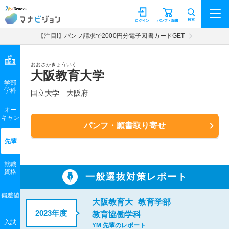
マナビジョン
検索
ログイン
パンフ・願書
【注目!】パンフ請求で2000円分電子図書カードGET
おおさかきょういく
大阪教育大学
学部
学科
国立大学
大阪府
オー
キャン
パンフ・願書取り寄せ
先輩
就職
資格
一般選抜対策レポート
偏差値
大阪教育大
教育学部
2023年度
教育協働学科
入試
YM 先輩のレポート