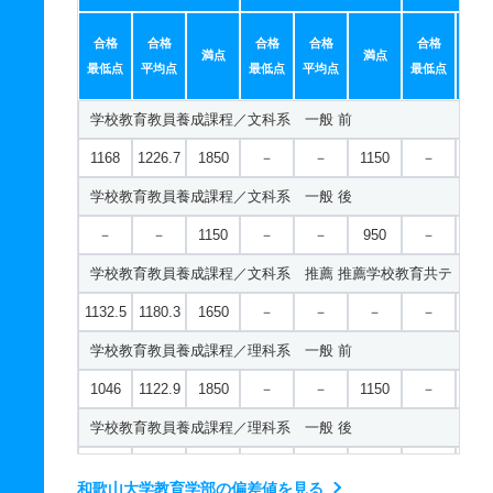
合格
合格
合格
合格
合格
合
満点
満点
最低点
平均点
最低点
平均点
最低点
平均
学校教育教員養成課程／文科系 一般 前
1168
1226.7
1850
－
－
1150
－
－
学校教育教員養成課程／文科系 一般 後
－
－
1150
－
－
950
－
－
学校教育教員養成課程／文科系 推薦 推薦学校教育共テ
1132.5
1180.3
1650
－
－
－
－
－
学校教育教員養成課程／理科系 一般 前
1046
1122.9
1850
－
－
1150
－
－
学校教育教員養成課程／理科系 一般 後
－
－
1150
－
－
950
－
－
和歌山大学教育学部の偏差値を見る