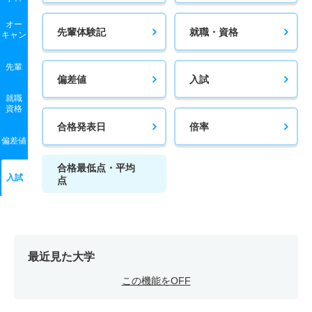
オー
先輩体験記
就職・資格
キャン
先輩
偏差値
入試
就職
資格
合格発表日
倍率
偏差値
合格最低点・平均
入試
点
最近見た大学
この機能をOFF