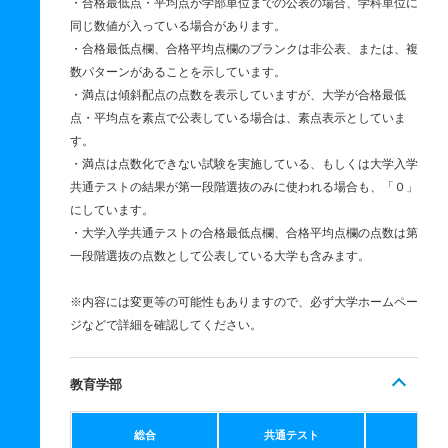
・合格最低点・平均点が学部単位までの公表の場合、学科単位に
同じ数値が入っている場合があります。
・合格最低点欄、合格平均点欄のブランクは非公表、または、複
数パターンがあることを示しています。
・満点は傾斜配点の点数を表示していますが、大学が合格最低
点・平均点を素点で公表している場合は、素点表示としていま
す。
・満点は点数化できない試験を実施している、もしくは大学入学
共通テストの結果が第一段階選抜のみに使われる場合も、「０」
にしています。
・大学入学共通テストの合格最低点欄、合格平均点欄の点数は第
一段階選抜の点数として公表している大学も含みます。
※内容には変更等の可能性もありますので、必ず大学ホームペー
ジなどで詳細を確認してください。
教育学部
総合
共通テスト
個別