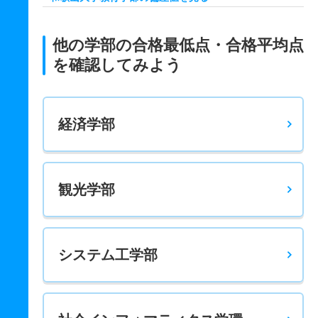
学校教育教員養成課程／理科系 推薦 推薦学校教育共テ
1132.5
1180.3
1650
－
－
－
－
－
他の学部の合格最低点・合格平均点
学校教育教員養成課程／実技系／音楽・美術 一般 前
を確認してみよう
－
－
1750
－
－
1050
－
－
学校教育教員養成課程／実技系／保健体育 一般 前
経済学部
－
－
1750
－
－
1050
－
－
観光学部
システム工学部