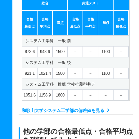
総合
共通テスト
個別
合格
合格
合格
合格
合格
合
満点
満点
最低点
平均点
最低点
平均点
最低点
平均
システム工学科 一般 前
873.6
943.6
1500
－
－
1100
－
－
システム工学科 一般 後
921.1
1021.4
1500
－
－
1100
－
－
システム工学科 推薦 学校推薦型共テ
1051.6
1158.9
1800
－
－
－
－
－
和歌山大学システム工学部の偏差値を見る
他の学部の合格最低点・合格平均点