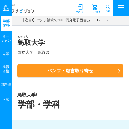
マナビジョン
検索
ログイン
パンフ・願書
【注目!】パンフ請求で2000円分電子図書カードGET
学部
学科
オー
とっとり
キャン
鳥取大学
国立大学 鳥取県
先輩
就職
パンフ・願書取り寄せ
資格
偏差値
鳥取大学/
入試
学部・学科