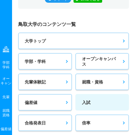
鳥取大学のコンテンツ一覧
大学トップ
オープンキャンパ
学部・学科
学部
ス
学科
オー
先輩体験記
就職・資格
キャン
先輩
偏差値
入試
就職
資格
合格発表日
倍率
偏差値