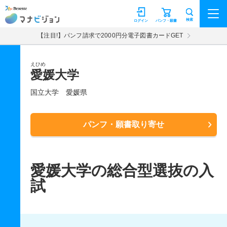
マナビジョン
検索
ログイン
パンフ・願書
【注目!】パンフ請求で2000円分電子図書カードGET
えひめ
愛媛大学
国立大学
愛媛県
パンフ・願書取り寄せ
愛媛大学の総合型選抜の入
試