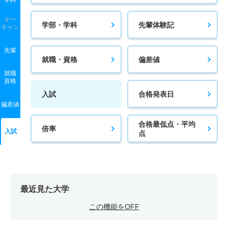
学科
オー
学部・学科
先輩体験記
キャン
先輩
就職・資格
偏差値
就職
資格
入試
合格発表日
偏差値
合格最低点・平均
倍率
入試
点
最近見た大学
この機能をOFF