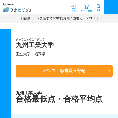
マナビジョン
検索
ログイン
パンフ・願書
【注目!】パンフ請求で2000円分電子図書カードGET
きゅうしゅうこうぎょう
九州工業大学
国立大学
福岡県
パンフ・願書取り寄せ
九州工業大学/
合格最低点・合格平均点