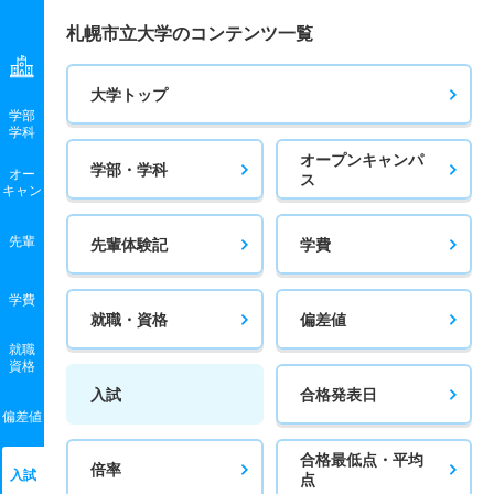
札幌市立大学のコンテンツ一覧
大学トップ
学部
学科
オープンキャンパ
学部・学科
オー
ス
キャン
先輩
先輩体験記
学費
学費
就職・資格
偏差値
就職
資格
入試
合格発表日
偏差値
合格最低点・平均
倍率
入試
点