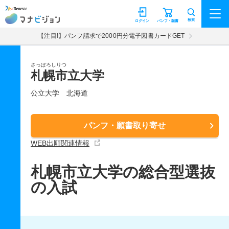
マナビジョン
検索
ログイン
パンフ・願書
【注目!】パンフ請求で2000円分電子図書カードGET
さっぽろしりつ
札幌市立大学
公立大学
北海道
パンフ・願書取り寄せ
WEB出願関連情報
札幌市立大学の総合型選抜
の入試