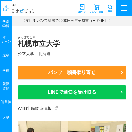
マナビジョン
検索
ログイン
パンフ・願書
【注目!】パンフ請求で2000円分電子図書カードGET
学部
学科
オー
さっぽろしりつ
キャン
札幌市立大学
公立大学 北海道
先輩
学費
パンフ・願書取り寄せ
就職
資格
LINEで通知を受け取る
偏差値
WEB出願関連情報
入試