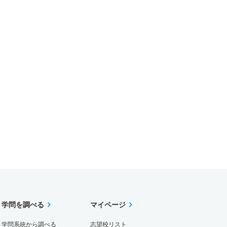
学問を調べる
マイページ
学問系統から調べる
志望校リスト