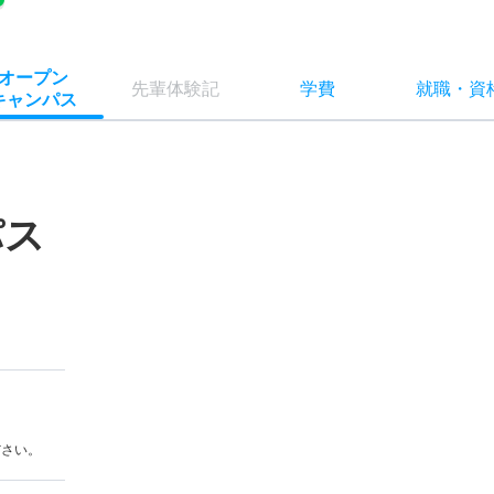
オー
プン
先輩
体験記
学費
就職
・
資
キャン
パス
パス
ださい。