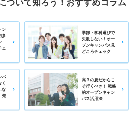
について知ろう！おすすめコラム
ャン
学部・学科選びで
初参
失敗しない！オー
ン
プンキャンパス見
チェ
どころチェック
ンパ
高３の夏だからこ
なく
そ行くべき！ 戦略
…な
的オープンキャン
！先
パス活用法