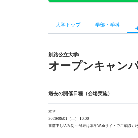
大学トップ
学部
・
学科
釧路公立大学/
オープンキャン
過去の開催日程（会場実施）
本学
2026/08/01（土） 10:00
事前申し込み制 ※詳細は本学Webサイトでご確認く