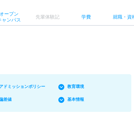
オー
プン
先輩
体験記
学費
就職
・
資
キャン
パス
アドミッションポリシー
教育環境
偏差値
基本情報