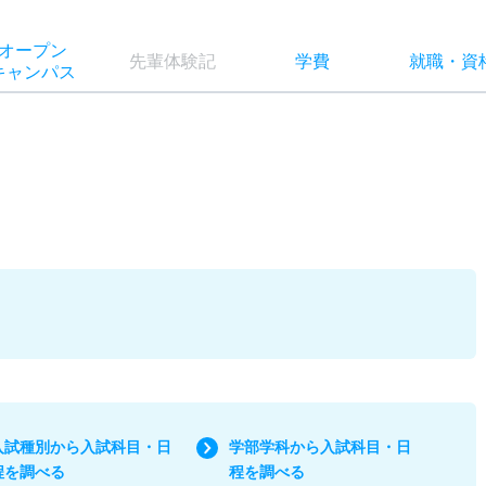
オー
プン
先輩
体験記
学費
就職
・
資
キャン
パス
入試種別から入試科目・日
学部学科から入試科目・日
程を調べる
程を調べる