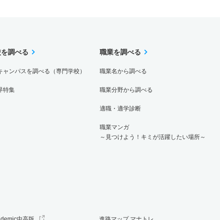
校を調べる
職業を調べる
キャンパスを調べる（専門学校）
職業名から調べる
界特集
職業分野から調べる
適職・適学診断
職業マンガ
～見つけよう！キミが活躍したい場所～
ademic中高版
進路マップ マナトレ