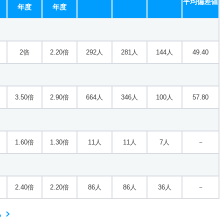
平均偏差値
年度
年度
2倍
2.20倍
292人
281人
144人
49.40
3.50倍
2.90倍
664人
346人
100人
57.80
1.60倍
1.30倍
11人
11人
7人
－
2.40倍
2.20倍
86人
86人
36人
－
る