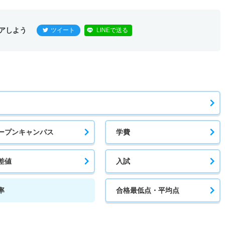
アしよう
ツイート
LINEで送る
ープンキャンパス
学費
差値
入試
率
合格最低点・平均点