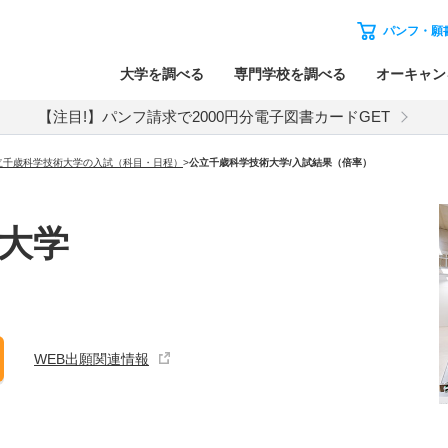
パンフ・願
大学を調べる
専門学校を調べる
オーキャン
【注目!】パンフ請求で2000円分電子図書カードGET
立千歳科学技術大学の入試（科目・日程）
>
公立千歳科学技術大学
/入試結果（倍率）
大学
WEB出願関連情報