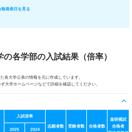
合格発表日を見る
学の各学部の入試結果（倍率）
した各大学公表の情報を元に作成しています。
必ず大学ホームページなどで詳細を確認してください。
入試倍率
進研模試
志願者数
受験者数
合格者数
合格者
2025
2024