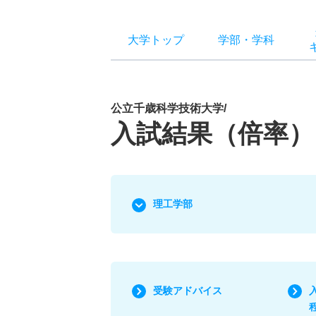
大学トップ
学部
・
学科
公立千歳科学技術大学/
入試結果（倍率）
理工学部
受験アドバイス