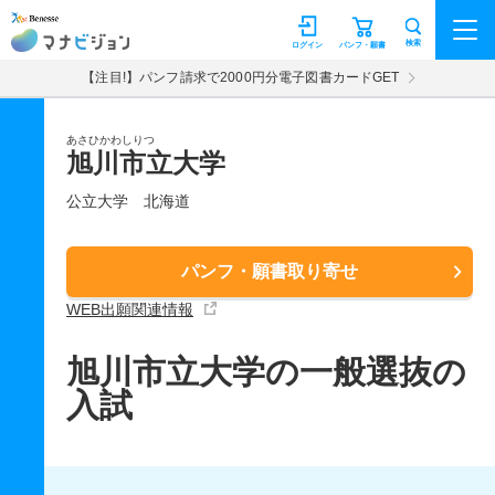
マナビジョン
検索
ログイン
パンフ・願書
【注目!】パンフ請求で2000円分電子図書カードGET
あさひかわしりつ
旭川市立大学
公立大学
北海道
パンフ・願書取り寄せ
WEB出願関連情報
旭川市立大学の一般選抜の
入試