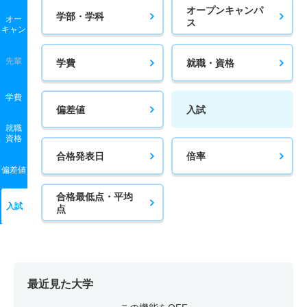
オープンキャンパ
学部・学科
オー
ス
キャン
先輩
学費
就職・資格
学費
偏差値
入試
就職
資格
合格発表日
倍率
偏差値
合格最低点・平均
入試
点
最近見た大学