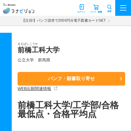
マナビジョン
検索
ログイン
パンフ・願書
【注目!】パンフ請求で2000円分電子図書カードGET
まえばしこうか
前橋工科大学
公立大学
群馬県
パンフ・願書取り寄せ
WEB出願関連情報
前橋工科大学/工学部/合格
最低点・合格平均点