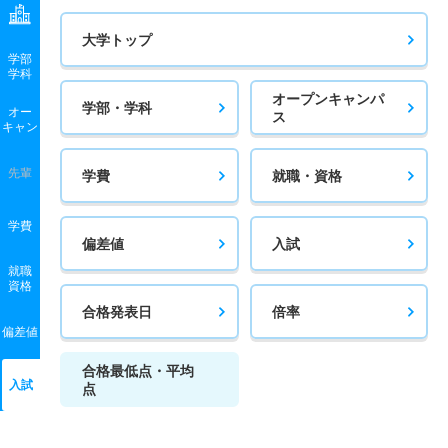
大学トップ
学部
学科
オープンキャンパ
学部・学科
オー
ス
キャン
先輩
学費
就職・資格
学費
偏差値
入試
就職
資格
合格発表日
倍率
偏差値
合格最低点・平均
入試
点