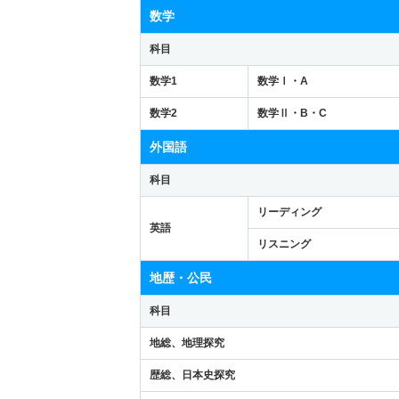
数学
科目
数学1
数学Ⅰ・A
数学2
数学Ⅱ・B・C
外国語
科目
リーディング
英語
リスニング
地歴・公民
科目
地総、地理探究
歴総、日本史探究