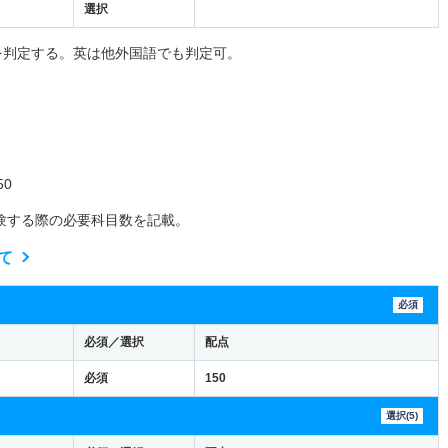
選択
を判定する。英は他外国語でも判定可。
0
験する際の必要科目数を記載。
て
必須
必須／選択
配点
必須
150
選択(5)