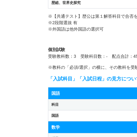
歴総、世界史探究
※【共通テスト】歴公は第１解答科目で合否
※2段階選抜 有
※外国語は他外国語の選択可
個別試験
受験教科数：3 受験科目数：- 配点合計：45
※教科の「必須/選択」の横に、その教科を受
「入試科目」「入試日程」の見方につい
国語
科目
国語
数学