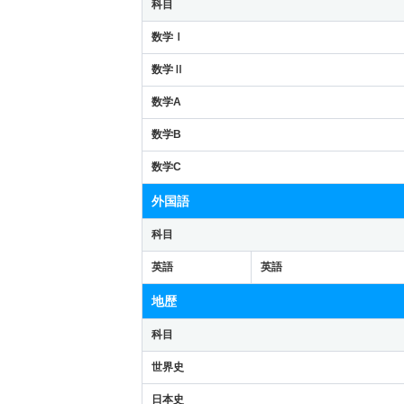
科目
数学Ⅰ
数学Ⅱ
数学A
数学B
数学C
外国語
科目
英語
英語
地歴
科目
世界史
日本史