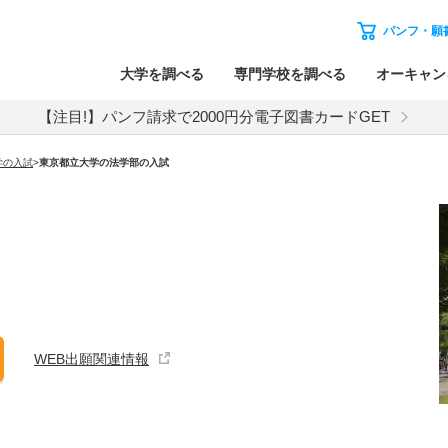
パンフ・願
大学を調べる
専門学校を調べる
オーキャン
【注目!】パンフ請求で2000円分電子図書カードGET
学
の入試
>
東京都立大学
の
法学部の入試
WEB出願関連情報