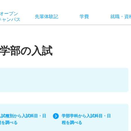
オー
プン
先輩
体験記
学費
就職
・
資
キャン
パス
学部の入試
入試種別から入試科目・日
学部学科から入試科目・日
程を調べる
程を調べる