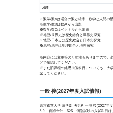
地理
※数学/数Aは場合の数と確率・数学と人間の
※数学/数Bは数列から出題
※数学/数Cはベクトルから出題
※地歴/世界史は歴史総合と世界史探究
※地歴/日本史は歴史総合と日本史探究
※地歴/地理は地理総合と地理探究
※内容には変更等の可能性もありますので、
どで確認してください。
※また旧課程の経過措置科目についても、大
認してください。
一般 後(2027年度入試情報)
東京都立大学 法学部 法学科 一般 後(202
8,9 配点合計：525、個別試験の入試科目