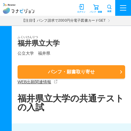
マナビジョン
検索
ログイン
パンフ・願書
【注目!】パンフ請求で2000円分電子図書カードGET
ふくいけんりつ
福井県立大学
公立大学
福井県
パンフ・願書取り寄せ
WEB出願関連情報
福井県立大学の共通テスト
の入試