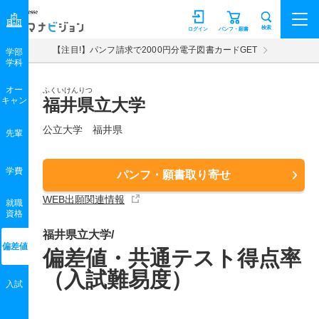
マナビジョン
検索
ログイン
パンフ・願書
【注目!】パンフ請求で2000円分電子図書カードGET
学部
学科
オー
ふくいけんりつ
キャン
福井県立大学
公立大学 福井県
先輩
学費
パンフ・願書取り寄せ
WEB出願関連情報
就職
資格
福井県立大学/
偏差値
偏差値・共通テスト得点率
（入試難易度）
入試