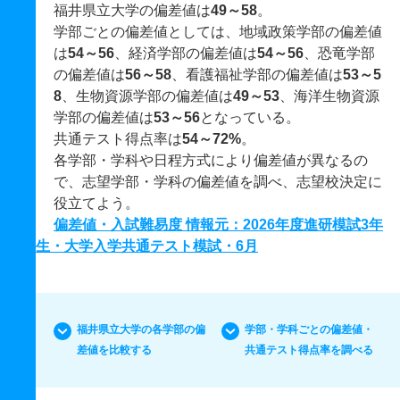
福井県立大学の偏差値は
49～58
。
学部ごとの偏差値としては、地域政策学部の偏差値
は
54～56
、経済学部の偏差値は
54～56
、恐竜学部
の偏差値は
56～58
、看護福祉学部の偏差値は
53～5
8
、生物資源学部の偏差値は
49～53
、海洋生物資源
学部の偏差値は
53～56
となっている。
共通テスト得点率は
54～72%
。
各学部・学科や日程方式により偏差値が異なるの
で、志望学部・学科の偏差値を調べ、志望校決定に
役立てよう。
偏差値・入試難易度 情報元：2026年度進研模試3年
生・大学入学共通テスト模試・6月
福井県立大学の各学部の偏
学部・学科ごとの偏差値・
差値を比較する
共通テスト得点率を調べる