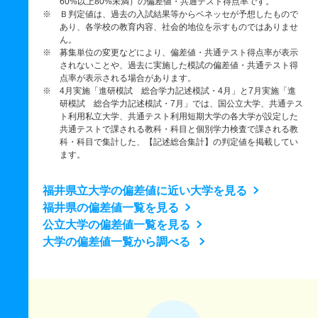
60%以上80%未満）の偏差値・共通テスト得点率です。
※ Ｂ判定値は、過去の入試結果等からベネッセが予想したもので
あり、各学校の教育内容、社会的地位を示すものではありませ
ん。
※ 募集単位の変更などにより、偏差値・共通テスト得点率が表示
されないことや、過去に実施した模試の偏差値・共通テスト得
点率が表示される場合があります。
※ 4月実施「進研模試 総合学力記述模試・4月」と7月実施「進
研模試 総合学力記述模試・7月」では、国公立大学、共通テス
ト利用私立大学、共通テスト利用短期大学の各大学が設定した
共通テストで課される教科・科目と個別学力検査で課される教
科・科目で集計した、【記述総合集計】の判定値を掲載してい
ます。
福井県立大学の偏差値に近い大学を見る
福井県の偏差値一覧を見る
公立大学の偏差値一覧を見る
大学の偏差値一覧から調べる