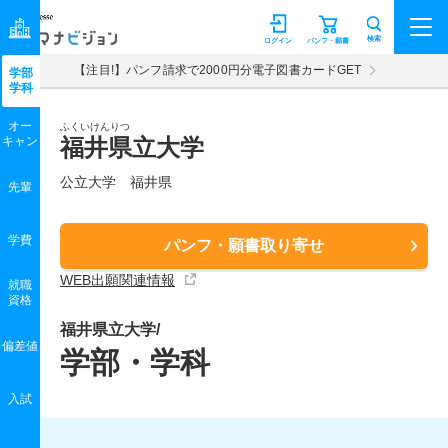
マナビジョン
検索
ログイン
パンフ・願書
【注目!】パンフ請求で2000円分電子図書カードGET
学部
学科
オー
ふくいけんりつ
キャン
福井県立大学
公立大学 福井県
先輩
学費
パンフ・願書取り寄せ
WEB出願関連情報
就職
資格
福井県立大学/
偏差値
学部・学科
入試