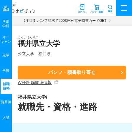
マナビジョン
検索
ログイン
パンフ・願書
【注目!】パンフ請求で2000円分電子図書カードGET
学部
学科
オー
ふくいけんりつ
キャン
福井県立大学
公立大学 福井県
先輩
学費
パンフ・願書取り寄せ
WEB出願関連情報
就職
資格
福井県立大学/
偏差値
就職先・資格・進路
入試