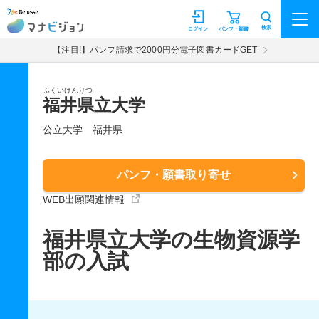
マナビジョン
検索
ログイン
パンフ・願書
【注目!】パンフ請求で2000円分電子図書カードGET
ふくいけんりつ
福井県立大学
公立大学
福井県
パンフ・願書取り寄せ
WEB出願関連情報
福井県立大学の生物資源学
部の入試