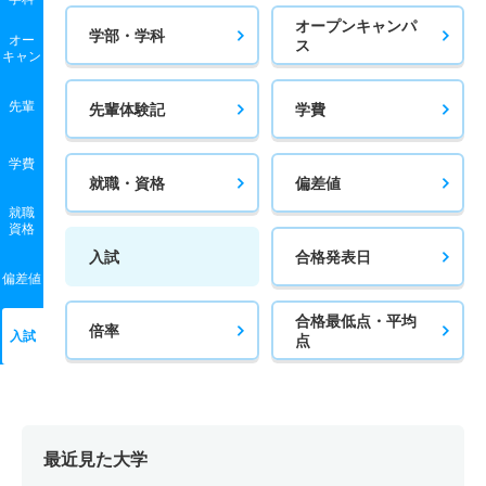
オープンキャンパ
学部・学科
オー
ス
キャン
先輩
先輩体験記
学費
学費
就職・資格
偏差値
就職
資格
入試
合格発表日
偏差値
合格最低点・平均
倍率
入試
点
最近見た大学