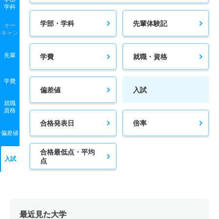
学科
学部・学科
先輩体験記
オー
キャン
先輩
学費
就職・資格
学費
偏差値
入試
就職
資格
合格発表日
倍率
偏差値
合格最低点・平均
入試
点
最近見た大学