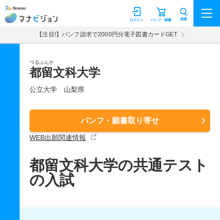
マナビジョン
検索
ログイン
パンフ・願書
【注目!】パンフ請求で2000円分電子図書カードGET
つるぶんか
都留文科大学
公立大学
山梨県
パンフ・願書取り寄せ
WEB出願関連情報
都留文科大学の共通テスト
の入試