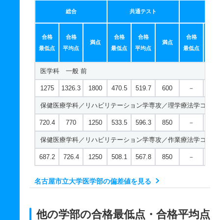
総合
共通テスト
個別
合格
合格
合格
合格
合格
合
満点
満点
最低点
平均点
最低点
平均点
最低点
平均
医学科 一般 前
1275
1326.3
1800
470.5
519.7
600
－
－
保健医療学科／リハビリテーション学専攻／理学療法学コース
720.4
770
1250
533.5
596.3
850
－
－
保健医療学科／リハビリテーション学専攻／作業療法学コース
687.2
726.4
1250
508.1
567.8
850
－
－
名古屋市立大学医学部の偏差値を見る
他の学部の合格最低点・合格平均点