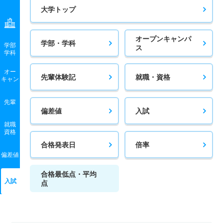
大学トップ
オープンキャンパ
学部・学科
学部
ス
学科
オー
先輩体験記
就職・資格
キャン
先輩
偏差値
入試
就職
資格
合格発表日
倍率
偏差値
合格最低点・平均
入試
点