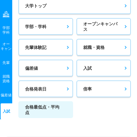
大学トップ
オープンキャンパ
学部・学科
学部
ス
学科
オー
先輩体験記
就職・資格
キャン
先輩
偏差値
入試
就職
資格
合格発表日
倍率
偏差値
合格最低点・平均
入試
点