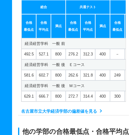
総合
共通テスト
個別
合格
合格
合格
合格
合格
合
満点
満点
最低点
平均点
最低点
平均点
最低点
平均
経済経営学科 一般 前
492.5
527.1
800
276.2
312.3
400
－
－
経済経営学科 一般 後 Ｅコース
581.6
602.7
800
262.6
321.8
400
249
280
経済経営学科 一般 後 Ｍコース
629.1
666.7
800
272.7
314.4
400
300
352
名古屋市立大学経済学部の偏差値を見る
他の学部の合格最低点・合格平均点