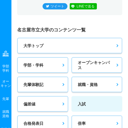
ツイート
LINEで送る
名古屋市立大学のコンテンツ一覧
大学トップ
オープンキャンパ
学部・学科
学部
ス
学科
オー
先輩体験記
就職・資格
キャン
先輩
偏差値
入試
就職
資格
合格発表日
倍率