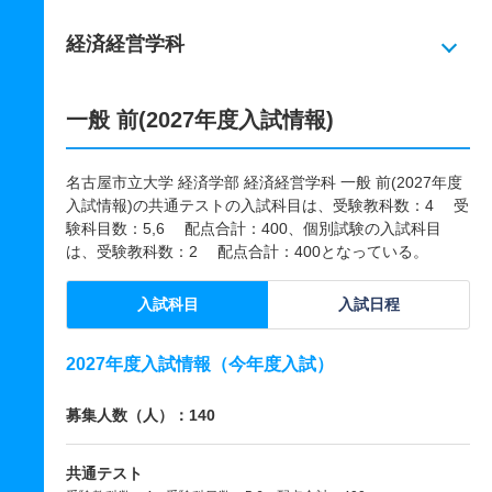
経済経営学科
一般 前(2027年度入試情報)
名古屋市立大学 経済学部 経済経営学科 一般 前(2027年度
入試情報)の共通テストの入試科目は、受験教科数：4 受
験科目数：5,6 配点合計：400、個別試験の入試科目
は、受験教科数：2 配点合計：400となっている。
入試科目
入試日程
2027年度入試情報（今年度入試）
募集人数（人）：140
共通テスト