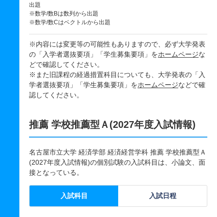
出題
※数学/数Bは数列から出題
※数学/数Cはベクトルから出題
※内容には変更等の可能性もありますので、必ず大学発表
の「入学者選抜要項」「学生募集要項」を
ホームページ
な
どで確認してください。
※また旧課程の経過措置科目についても、大学発表の「入
学者選抜要項」「学生募集要項」を
ホームページ
などで確
認してください。
推薦 学校推薦型Ａ(2027年度入試情報)
名古屋市立大学 経済学部 経済経営学科 推薦 学校推薦型Ａ
(2027年度入試情報)の個別試験の入試科目は、小論文、面
接となっている。
入試科目
入試日程