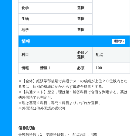
化学
選択
生物
選択
地学
選択
情報
選択(1)
必須／
科目
配点
選択
情報
情報Ⅰ
必須
100
※【全体】経済学部後期で共通テストの成績が上位２０位以内とな
る者は，個別の成績にかかわらず最終合格者とする。
※【共通テスト】歴公，理は第１解答科目で合否を判定する。英は
他外国語でも判定可。
※理は基礎２科目，専門１科目よりいずれか選択。
※外国語は他外国語の選択可
個別試験
受験教科数：1 受験科目数：- 配点合計：400