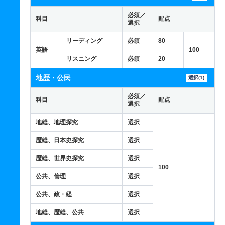
必須／
科目
配点
選択
リーディング
必須
80
英語
100
リスニング
必須
20
地歴・公民
選択(1)
必須／
科目
配点
選択
地総、地理探究
選択
歴総、日本史探究
選択
歴総、世界史探究
選択
100
公共、倫理
選択
公共、政・経
選択
地総、歴総、公共
選択