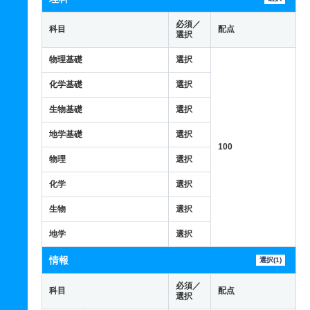
必須／
科目
配点
選択
物理基礎
選択
化学基礎
選択
生物基礎
選択
地学基礎
選択
100
物理
選択
化学
選択
生物
選択
地学
選択
情報
選択(1)
必須／
科目
配点
選択