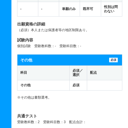
性別は問
-
-
単願のみ
既卒可
わない
出願資格の詳細
（必須）本人または保護者等の地区制限あり。
試験内容
個別試験 受験教科数：- 受験科目数：-
その他
必須
必須／
科目
配点
選択
その他
必須
※その他は書類選考。
共通テスト
受験教科数：2 受験科目数：3 配点合計：