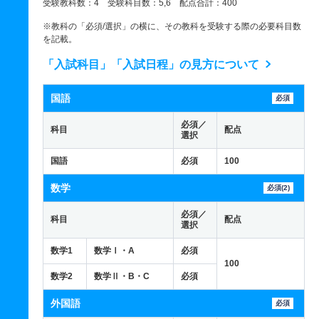
受験教科数：4 受験科目数：5,6 配点合計：400
※教科の「必須/選択」の横に、その教科を受験する際の必要科目数
を記載。
「入試科目」「入試日程」の見方について
国語
必須
必須／
科目
配点
選択
国語
必須
100
数学
必須(2)
必須／
科目
配点
選択
数学1
数学Ⅰ・A
必須
100
数学2
数学Ⅱ・B・C
必須
外国語
必須