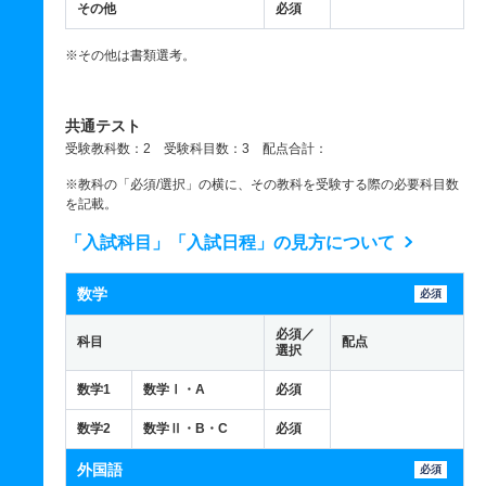
その他
必須
※その他は書類選考。
共通テスト
受験教科数：2 受験科目数：3 配点合計：
※教科の「必須/選択」の横に、その教科を受験する際の必要科目数
を記載。
「入試科目」「入試日程」の見方について
数学
必須
必須／
科目
配点
選択
数学1
数学Ⅰ・A
必須
数学2
数学Ⅱ・B・C
必須
外国語
必須