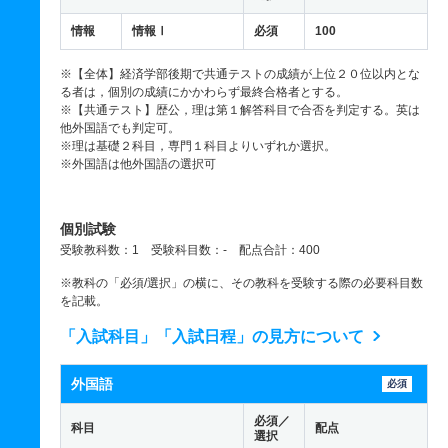
情報
情報Ⅰ
必須
100
※【全体】経済学部後期で共通テストの成績が上位２０位以内とな
る者は，個別の成績にかかわらず最終合格者とする。
※【共通テスト】歴公，理は第１解答科目で合否を判定する。英は
他外国語でも判定可。
※理は基礎２科目，専門１科目よりいずれか選択。
※外国語は他外国語の選択可
個別試験
受験教科数：1 受験科目数：- 配点合計：400
※教科の「必須/選択」の横に、その教科を受験する際の必要科目数
を記載。
「入試科目」「入試日程」の見方について
外国語
必須
必須／
科目
配点
選択