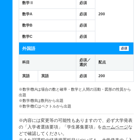
数学Ⅱ
必須
数学A
必須
200
数学B
必須
数学C
必須
外国語
必須
必須／
科目
配点
選択
英語
英語
必須
200
※数学/数Aは場合の数と確率・数学と人間の活動・図形の性質から
出題
※数学/数Bは数列から出題
※数学/数Cはベクトルから出題
※内容には変更等の可能性もありますので、必ず大学発表
の「入学者選抜要項」「学生募集要項」を
ホームページ
な
どで確認してください。