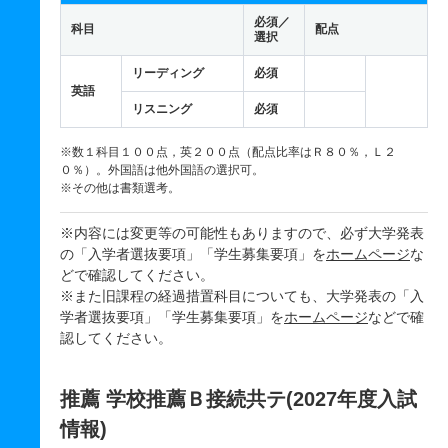
必須／
科目
配点
選択
リーディング
必須
英語
リスニング
必須
※数１科目１００点，英２００点（配点比率はＲ８０％，Ｌ２
０％）。外国語は他外国語の選択可。
※その他は書類選考。
※内容には変更等の可能性もありますので、必ず大学発表
の「入学者選抜要項」「学生募集要項」を
ホームページ
な
どで確認してください。
※また旧課程の経過措置科目についても、大学発表の「入
学者選抜要項」「学生募集要項」を
ホームページ
などで確
認してください。
推薦 学校推薦Ｂ接続共テ(2027年度入試
情報)