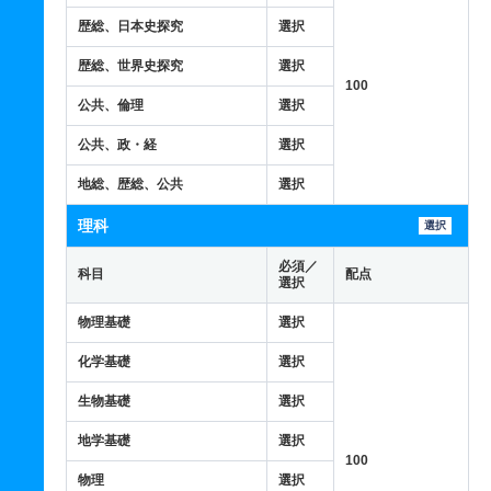
歴総、日本史探究
選択
歴総、世界史探究
選択
100
公共、倫理
選択
公共、政・経
選択
地総、歴総、公共
選択
理科
選択
必須／
科目
配点
選択
物理基礎
選択
化学基礎
選択
生物基礎
選択
地学基礎
選択
100
物理
選択