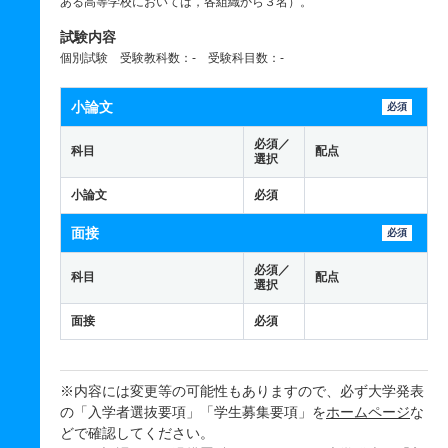
ある高等学校においては，各組織から３名）。
試験内容
個別試験 受験教科数：- 受験科目数：-
小論文
必須
必須／
科目
配点
選択
小論文
必須
面接
必須
必須／
科目
配点
選択
面接
必須
※内容には変更等の可能性もありますので、必ず大学発表
の「入学者選抜要項」「学生募集要項」を
ホームページ
な
どで確認してください。