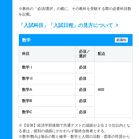
※教科の「必須/選択」の横に、その教科を受験する際の必要科目数
を記載。
「入試科目」「入試日程」の見方について
数学
必須(5)
必須／
科目
配点
選択
数学Ⅰ
必須
数学Ⅱ
必須
数学A
必須
400
数学B
必須
数学C
必須
※【全体】経済学部後期で共通テストの成績が上位２０位以内とな
る者は，個別の成績にかかわらず最終合格者とする。
※数学/数Aは場合の数と確率・数学と人間の活動・図形の性質から