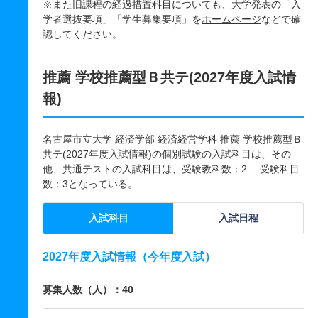
※また旧課程の経過措置科目についても、大学発表の「入
学者選抜要項」「学生募集要項」を
ホームページ
などで確
認してください。
推薦 学校推薦型Ｂ共テ(2027年度入試情
報)
名古屋市立大学 経済学部 経済経営学科 推薦 学校推薦型Ｂ
共テ(2027年度入試情報)の個別試験の入試科目は、その
他、共通テストの入試科目は、受験教科数：2 受験科目
数：3となっている。
入試科目
入試日程
2027年度入試情報（今年度入試）
募集人数（人）：40