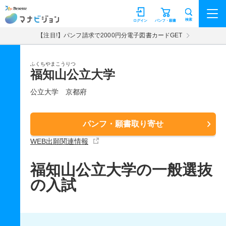
マナビジョン
検索
ログイン
パンフ・願書
【注目!】パンフ請求で2000円分電子図書カードGET
ふくちやまこうりつ
福知山公立大学
公立大学
京都府
パンフ・願書取り寄せ
WEB出願関連情報
福知山公立大学の一般選抜
の入試