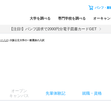
パンフ・願
大学を調べる
専門学校を調べる
オーキャン
【注目!】パンフ請求で2000円分電子図書カードGET
学
の入試
>
大阪公立大学
の
一般選抜の入試
オー
プン
先輩
体験記
就職
・
資格
キャン
パス