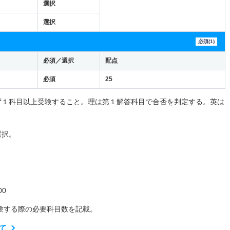
選択
選択
必須(1)
必須／選択
配点
必須
25
ず１科目以上受験すること。理は第１解答科目で合否を判定する。英は
選択。
0
験する際の必要科目数を記載。
て