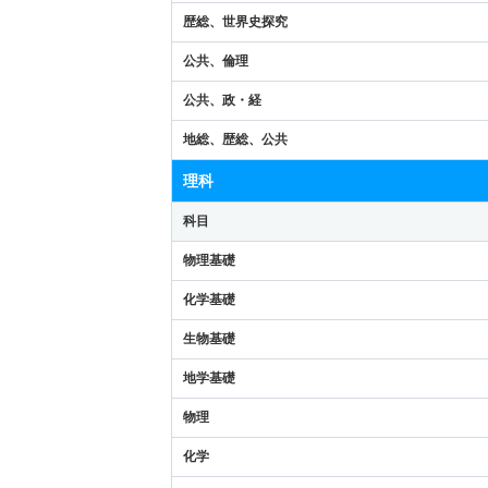
歴総、世界史探究
公共、倫理
公共、政・経
地総、歴総、公共
理科
科目
物理基礎
化学基礎
生物基礎
地学基礎
物理
化学