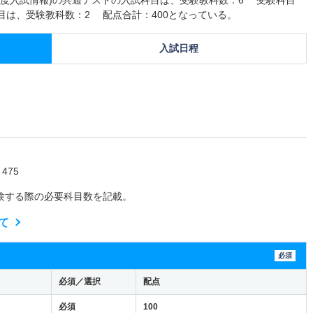
科目は、受験教科数：2 配点合計：400となっている。
入試日程
475
験する際の必要科目数を記載。
て
必須
必須／選択
配点
必須
100