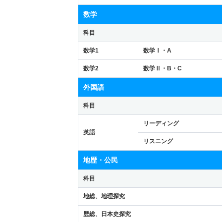
数学
科目
数学1
数学Ⅰ・A
数学2
数学Ⅱ・B・C
外国語
科目
リーディング
英語
リスニング
地歴・公民
科目
地総、地理探究
歴総、日本史探究