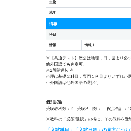
生物
地学
情報
科目
情報
情報Ⅰ
※【共通テスト】歴公は地理，日，世より必
他外国語でも判定可。
※2段階選抜 有
※理は基礎２科目，専門１科目よりいずれか
※外国語は他外国語の選択可
個別試験
受験教科数：2 受験科目数：- 配点合計：40
※教科の「必須/選択」の横に、その教科を受
「入試科目」「入試日程」の見方につい