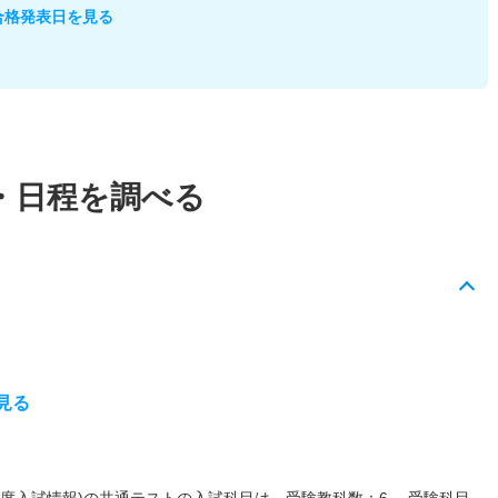
合格発表日を見る
・日程を調べる
見る
27年度入試情報)の共通テストの入試科目は、受験教科数：6 受験科目