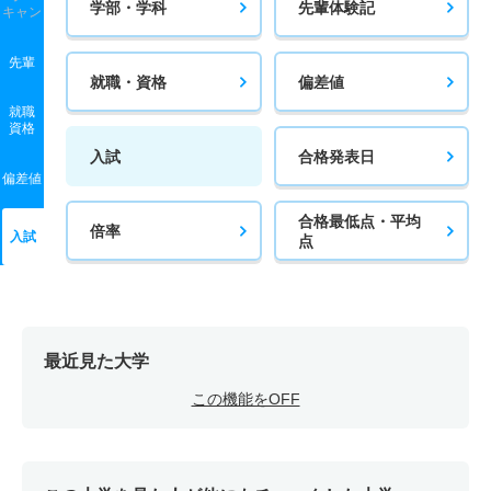
学部・学科
先輩体験記
キャン
先輩
就職・資格
偏差値
就職
資格
入試
合格発表日
偏差値
合格最低点・平均
倍率
入試
点
最近見た大学
この機能をOFF