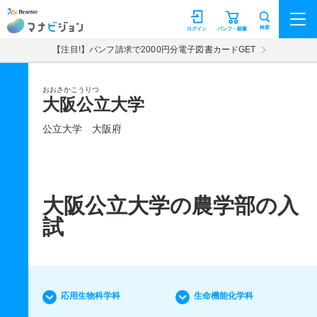
マナビジョン
検索
ログイン
パンフ・願書
【注目!】パンフ請求で2000円分電子図書カードGET
おおさかこうりつ
大阪公立大学
公立大学
大阪府
大阪公立大学の農学部の入
試
応用生物科学科
生命機能化学科