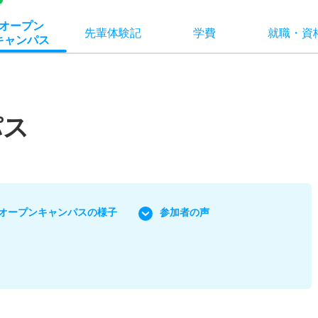
オー
プン
先輩
体験記
学費
就職
・
資
キャン
パス
パス
オープンキャンパスの様子
参加者の声