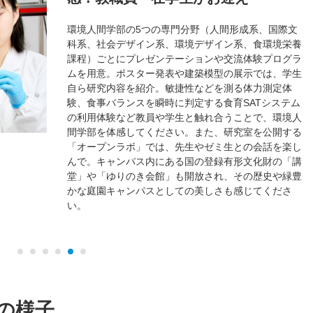
環境人間学部の5つの専門分野（人間形成系、国際文
科系、社会デザイン系、環境デザイン系、食環境栄養
課程）ごとにプレゼンテーションや交流体験プログラ
ムを用意。ポスター発表や建築模型の展示では、学生
自ら研究内容を紹介。敏捷性などを測る体力測定体
験、食事バランスを瞬時に判定する食育SATシステム
の利用体験など教員や学生と触れ合うことで、環境人
間学部を体感してください。また、研究室を公開する
「オープンラボ」では、先生やゼミ生との会話を楽し
んで。キャンパス内にある国の登録有形文化財の「講
堂」や「ゆりのき会館」も開放され、その歴史や緑豊
かな庭園キャンパスとしての美しさも感じてくださ
い。
の様子