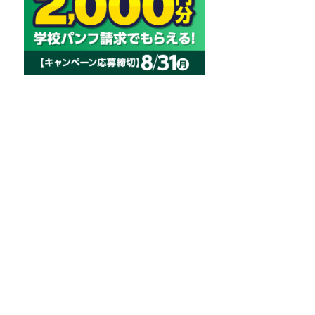
まずは「全
部長と卒業
替わりです
の様子を知
ってみまし
ぜひ体験し
は、教員や
ほか、会場
キャンパス
ば、学生ス
本音が聴け
こがれを抱
れば幸いで