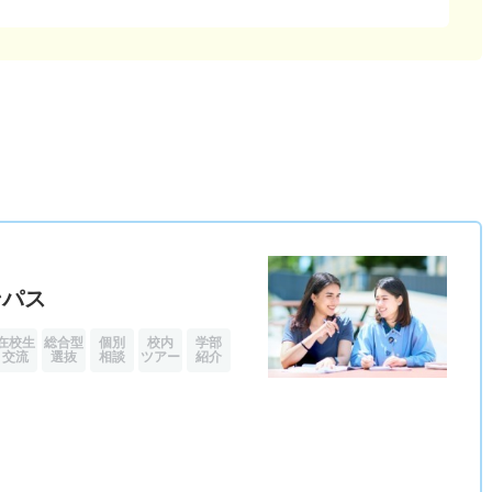
）
ンパス
在校生
総合型
個別
校内
学部
交流
選抜
相談
ツアー
紹介