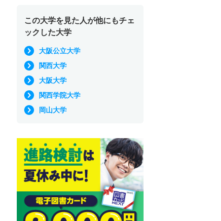
この大学を見た人が他にもチェ
ックした大学
大阪公立大学
関西大学
大阪大学
関西学院大学
岡山大学
学部学科紹介
【看護