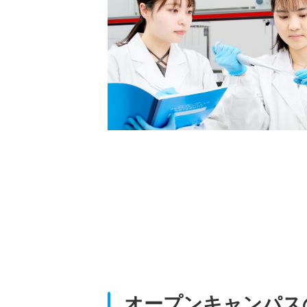
開しているだけでなく、
・学生から研究内容につ
るため、皆様の興味のあ
るかも！？また、理学部
員による相談コーナーの
寮見学ツアーも開催され
に参加して進学後の学生
がでしょうか？
オープンキャンパス