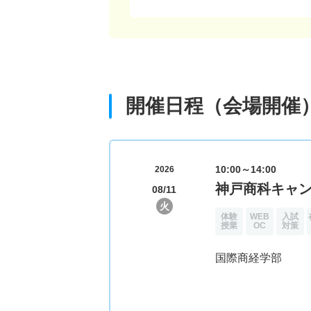
開催日程（会場開催
10:00～14:00
2026
神戸商科キャ
08/11
火
体験
WEB
入試
授業
OC
対策
国際商経学部