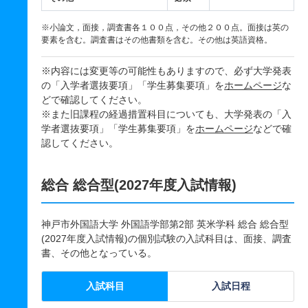
※小論文，面接，調査書各１００点，その他２００点。面接は英の
要素を含む。調査書はその他書類を含む。その他は英語資格。
※内容には変更等の可能性もありますので、必ず大学発表
の「入学者選抜要項」「学生募集要項」を
ホームページ
な
どで確認してください。
※また旧課程の経過措置科目についても、大学発表の「入
学者選抜要項」「学生募集要項」を
ホームページ
などで確
認してください。
総合 総合型(2027年度入試情報)
神戸市外国語大学 外国語学部第2部 英米学科 総合 総合型
(2027年度入試情報)の個別試験の入試科目は、面接、調査
書、その他となっている。
入試科目
入試日程