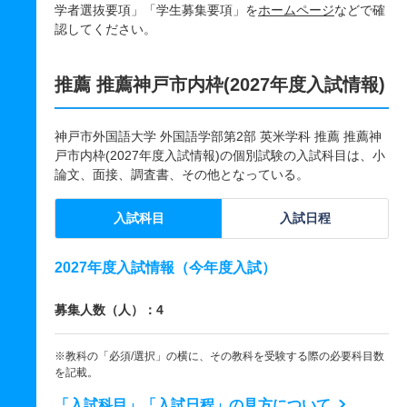
学者選抜要項」「学生募集要項」を
ホームページ
などで確
認してください。
推薦 推薦神戸市内枠(2027年度入試情報)
神戸市外国語大学 外国語学部第2部 英米学科 推薦 推薦神
戸市内枠(2027年度入試情報)の個別試験の入試科目は、小
論文、面接、調査書、その他となっている。
入試科目
入試日程
2027年度入試情報（今年度入試）
募集人数（人）：4
※教科の「必須/選択」の横に、その教科を受験する際の必要科目数
を記載。
「入試科目」「入試日程」の見方について