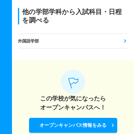
他の学部学科から入試科目・日程
を調べる
外国語学部
この学校が気になったら
オープンキャンパスへ！
オープンキャンパス情報をみる