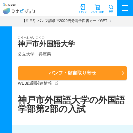
マナビジョン
検索
ログイン
パンフ・願書
【注目!】パンフ請求で2000円分電子図書カードGET
こうべしがいこくご
神戸市外国語大学
公立大学
兵庫県
パンフ・願書取り寄せ
WEB出願関連情報
神戸市外国語大学の外国語
学部第2部の入試