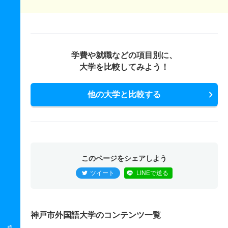
学費や就職などの項目別に、
大学を比較してみよう！
他の大学と比較する
このページをシェアしよう
ツイート
LINEで送る
神戸市外国語大学のコンテンツ一覧