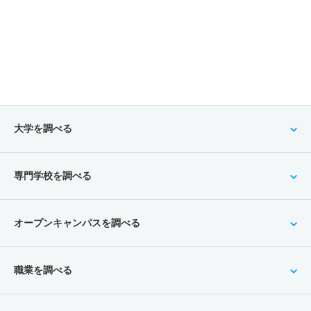
大学を調べる
専門学校を調べる
オープンキャンパスを調べる
職業を調べる