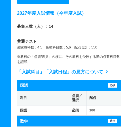
2027年度入試情報（今年度入試）
募集人数（人）：14
共通テスト
受験教科数：4,5 受験科目数：5,6 配点合計：550
※教科の「必須/選択」の横に、その教科を受験する際の必要科目数
を記載。
「入試科目」「入試日程」の見方について
国語
必須
必須／
科目
配点
選択
国語
必須
100
数学
選択