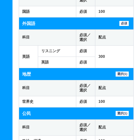
選択
国語
必須
100
外国語
必須
必須／
科目
配点
選択
リスニング
必須
英語
300
英語
必須
地歴
選択(1)
必須／
科目
配点
選択
世界史
必須
100
公民
選択(1)
必須／
科目
配点
選択