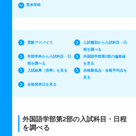
英米学科
受験アドバイス
入試種別から入試科目・日
程を調べる
学部学科から入試科目・日
外国語学部第2部の偏差値
程を調べる
を見る
入試結果（倍率）を見る
合格最低点・合格平均点を
見る
合格発表日を見る
外国語学部第2部の入試科目・日程
を調べる