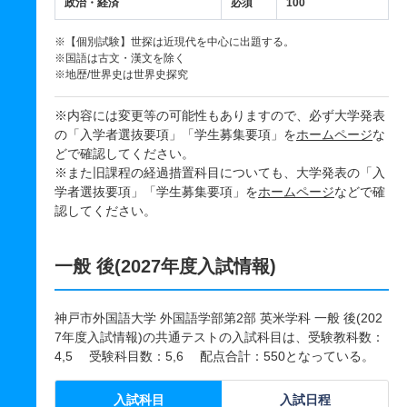
政治・経済
必須
100
※【個別試験】世探は近現代を中心に出題する。
※国語は古文・漢文を除く
※地歴/世界史は世界史探究
※内容には変更等の可能性もありますので、必ず大学発表
の「入学者選抜要項」「学生募集要項」を
ホームページ
な
どで確認してください。
※また旧課程の経過措置科目についても、大学発表の「入
学者選抜要項」「学生募集要項」を
ホームページ
などで確
認してください。
一般 後(2027年度入試情報)
神戸市外国語大学 外国語学部第2部 英米学科 一般 後(202
7年度入試情報)の共通テストの入試科目は、受験教科数：
4,5 受験科目数：5,6 配点合計：550となっている。
入試科目
入試日程