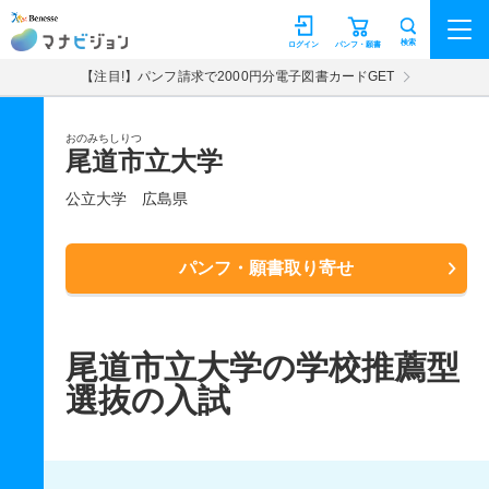
マナビジョン
検索
ログイン
パンフ・願書
【注目!】パンフ請求で2000円分電子図書カードGET
おのみちしりつ
尾道市立大学
公立大学
広島県
パンフ・願書取り寄せ
尾道市立大学の学校推薦型
選抜の入試