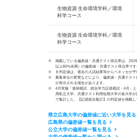
生物資源 生命環境学科／環境
科学コース
生物資源 生命環境学科／環境
科学コース
※ 掲載している偏差値・共通テスト得点率は、202
以上80%未満）の偏差値・共通テスト得点率です
※ Ｂ判定値は、過去の入試結果等からベネッセが予
※ 募集単位の変更などにより、偏差値・共通テスト
が表示される場合があります。
※ 4月実施「進研模試 総合学力記述模試・4月」
用私立大学、共通テスト利用短期大学の各大学が
で集計した、【記述総合集計】の判定値を掲載し
県立広島大学の偏差値に近い大学を見る
広島県の偏差値一覧を見る
公立大学の偏差値一覧を見る
大学の偏差値一覧から調べる