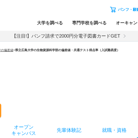
パンフ・願
大学を調べる
専門学校を調べる
オーキャン
【注目!】パンフ請求で2000円分電子図書カードGET
学の偏差値
>
県立広島大学の生物資源科学部の偏差値・共通テスト得点率（入試難易度）
オー
プン
先輩
体験記
就職
・
資格
キャン
パス