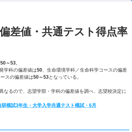
偏差値・共通テスト得点率
は
50～53
。
発学科の偏差値は
50
、生命環境学科／生命科学コースの偏差
コースの偏差値は
50～53
となっている。
異なるので、志望学部・学科の偏差値を調べ、志望校決定に
度進研模試3年生・大学入学共通テスト模試・6月