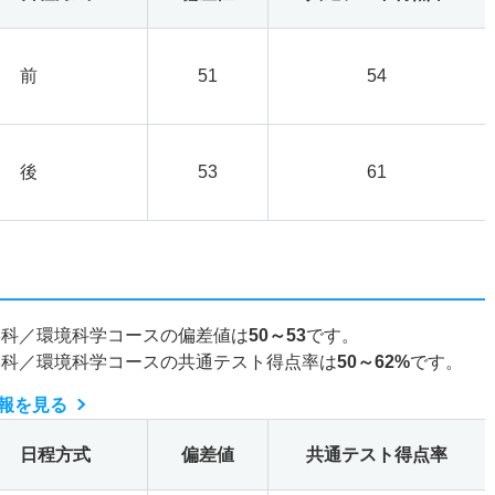
前
51
54
後
53
61
学科／環境科学コースの偏差値は
50～53
です。
学科／環境科学コースの共通テスト得点率は
50～62%
です。
報を見る
日程方式
偏差値
共通テスト得点率