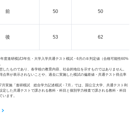
前
50
50
後
53
62
6年度進研模試3年生・大学入学共通テスト模試・6月のＢ判定値（合格可能性60%
。
想したものであり、各学校の教育内容、社会的地位を示すものではありません。
得点率が表示されないことや、過去に実施した模試の偏差値・共通テスト得点率
と7月実施「進研模試 総合学力記述模試・7月」では、国公立大学、共通テスト利
設定した共通テストで課される教科・科目と個別学力検査で課される教科・科目
ています。