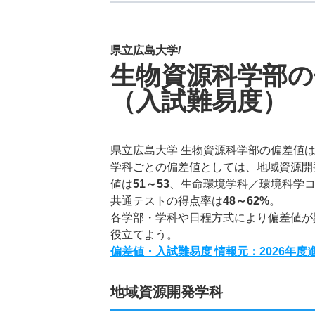
県立広島大学/
生物資源科学部の
（入試難易度）
県立広島大学 生物資源科学部の偏差値
学科ごとの偏差値としては、地域資源開
値は
51～53
、生命環境学科／環境科学
共通テストの得点率は
48～62%
。
各学部・学科や日程方式により偏差値が
役立てよう。
偏差値・入試難易度 情報元：2026年
地域資源開発学科