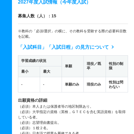
2027年度入試情報（今年度入試）
募集人数（人）：15
※教科の「必須/選択」の横に、その教科を受験する際の必要科目数
を記載。
「入試科目」「入試日程」の見方について
学習成績の状況
現役／既
性別の制
単願
卒
限
最小
最大
性別は問
-
-
単願のみ
現役のみ
わない
出願資格の詳細
（必須）本人または保護者等の地区制限あり。
（必須）大学指定の資格（英検，ＧＴＥＣを含む英語資格）を取得
している者。
（必須）志望理由書提出。
（必須）１校２名。
（必須）日本語で授業を履修できる者。