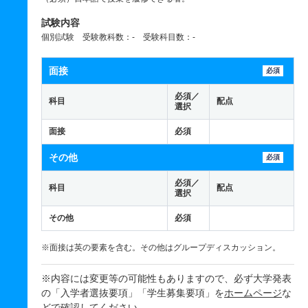
試験内容
個別試験 受験教科数：- 受験科目数：-
面接
必須
必須／
科目
配点
選択
面接
必須
その他
必須
必須／
科目
配点
選択
その他
必須
※面接は英の要素を含む。その他はグループディスカッション。
※内容には変更等の可能性もありますので、必ず大学発表
の「入学者選抜要項」「学生募集要項」を
ホームページ
な
どで確認してください。