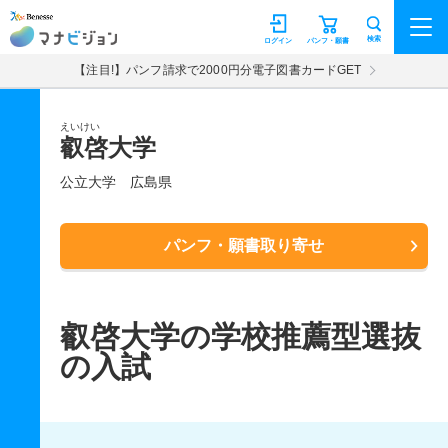
マナビジョン
検索
ログイン
パンフ・願書
【注目!】パンフ請求で2000円分電子図書カードGET
えいけい
叡啓大学
公立大学
広島県
パンフ・願書取り寄せ
叡啓大学の学校推薦型選抜
の入試